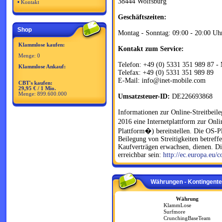
38444 Wolfsburg
•
Kontakt
Geschäftszeiten:
Shop
Montag - Sonntag: 09:00 - 20:00 Uh
Klammlose kaufen:
Kontakt zum Service:
Menge: 0
Telefon: +49 (0) 5331 351 989 87 - 
Klammlose Ankauf:
Telefax: +49 (0) 5331 351 989 89
E-Mail: info@inet-mobile.com
CBT's kaufen:
29,95 € / 1 Mio.
Menge: 899.600.000
Umsatzsteuer-ID:
DE226693868
Informationen zur Online-Streitbei
2016 eine Internetplattform zur Onl
Plattform�) bereitstellen. Die OS-Pla
Beilegung von Streitigkeiten betreff
Kaufverträgen erwachsen, dienen. D
erreichbar sein:
http://ec.europa.eu/
Währungen - Kontingente
Währung
KlammLose
Surfmore
CrunchingBaseTeam