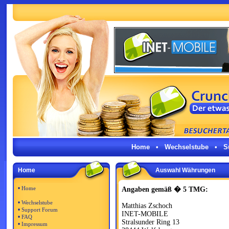
Home
•
Wechselstube
•
S
Home
Auswahl Währungen
•
Home
Angaben gemäß � 5 TMG:
•
Wechselstube
Matthias Zschoch
•
Support Forum
INET-MOBILE
•
FAQ
Stralsunder Ring 13
•
Impressum