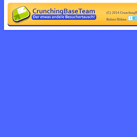
(C) 2014 CrunchingB
Robert Höhne.