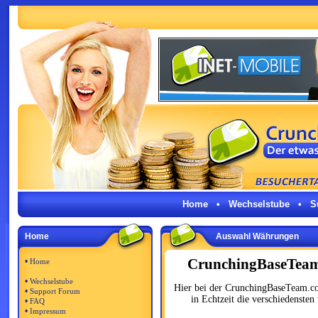
Home
•
Wechselstube
•
S
Home
Auswahl Währungen
CrunchingBaseTeam 
•
Home
•
Wechselstube
Hier bei der CrunchingBaseTeam.co
•
Support Forum
in Echtzeit die verschiedensten
•
FAQ
•
Impressum