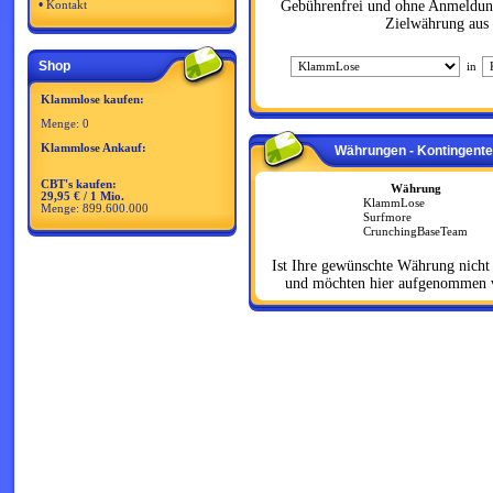
•
Gebührenfrei und ohne Anmeldun
Kontakt
Zielwährung aus 
Shop
in
Klammlose kaufen:
Menge: 0
Klammlose Ankauf:
Währungen - Kontingente
CBT's kaufen:
Währung
29,95 € / 1 Mio.
KlammLose
Menge: 899.600.000
Surfmore
CrunchingBaseTeam
Ist Ihre gewünschte Währung nicht 
und möchten hier aufgenommen w